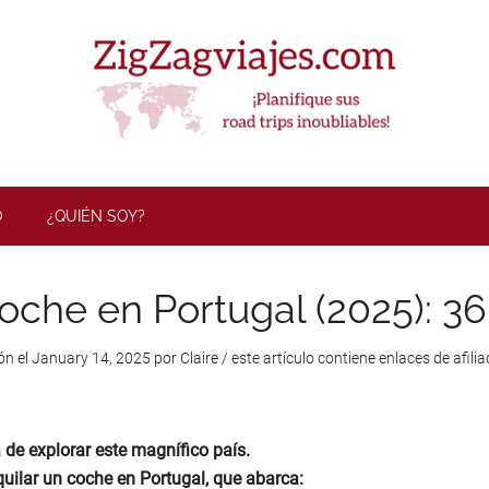
ZigZag Viaj
O
¿QUIÉN SOY?
coche en Portugal (2025): 3
ón el
January 14, 2025
por
Claire
/ este artículo contiene enlaces de afilia
 de explorar este magnífico país.
uilar un coche en Portugal, que abarca: