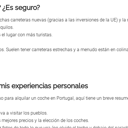
? ¿Es seguro?
uchas carreteras nuevas (gracias a las inversiones de la UE) y l
quilos.
 el lugar con más turistas.
os. Suelen tener carreteras estrechas y a menudo están en coli
mis experiencias personales
paso para alquilar un coche en Portugal, aquí tiene un breve resu
a a visitar los pueblos.
 mejores precios y la elección de los coches.
r fotos de todo lo que vea (no olvide el techo y debajo del parac