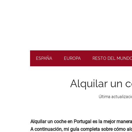
Skip
Skip
Skip
Skip
to
to
to
to
main
secondary
primary
footer
content
menu
sidebar
Planifique
road
ESPAÑA
EUROPA
RESTO DEL MUND
trips
inolvidables
Alquilar un 
Última actualizaci
Alquilar un coche en Portugal es la mejor manera
A continuación, mi guía completa sobre cómo alq