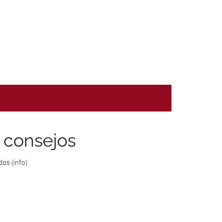
es
6 consejos
dos (
info
)