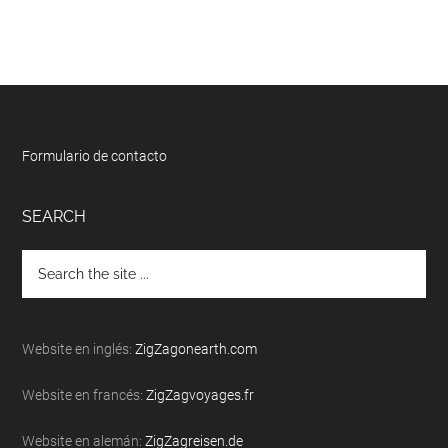
Footer
Formulario de contacto
SEARCH
Search
the
site
...
Website en inglés:
ZigZagonearth.com
Website en francés:
ZigZagvoyages.fr
Website en alemán:
ZigZagreisen.de