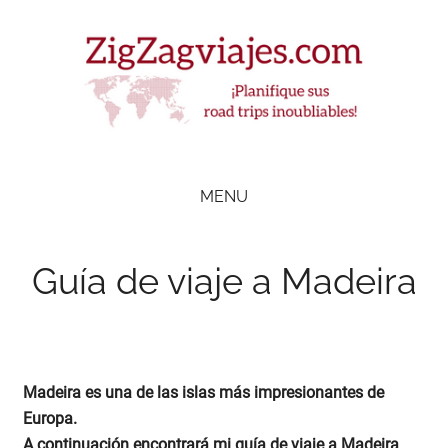
Skip
Skip
Skip
Skip
to
to
to
to
main
secondary
primary
footer
content
menu
sidebar
ZigZag Viajes
Planifique
road
MENU
trips
inolvidables
Guía de viaje a Madeira
Madeira es una de las islas más impresionantes de
Europa.
A continuación encontrará mi guía de viaje a Madeira