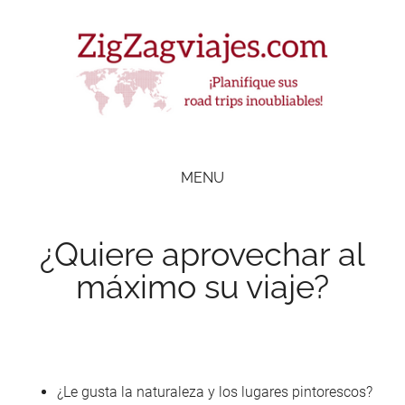
Skip
Skip
Skip
Skip
to
to
to
to
main
secondary
primary
footer
content
menu
sidebar
ZigZag Viajes
Planifique
road
MENU
trips
inolvidables
¿Quiere aprovechar al
máximo su viaje?
¿Le gusta la naturaleza y los lugares pintorescos?