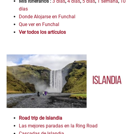
Mis itinerarios :
3 días
,
4 días
,
5 días
,
1 semana
,
10
días
Donde Alojarse en Funchal
Que ver en Funchal
Ver todos los artículos
Road trip de Islandia
Las mejores paradas en la Ring Road
Cascadas de Islandia