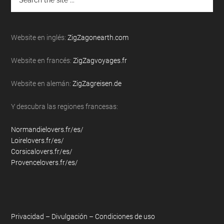
the
site
...
Website en inglés:
ZigZagonearth.com
Website en francés:
ZigZagvoyages.fr
Website en alemán:
ZigZagreisen.de
Y descubra las regiones francesas:
Normandielovers.fr/es/
Loirelovers.fr/es/
Corsicalovers.fr/es/
Provencelovers.fr/es/
Privacidad – Divulgación – Condiciones de uso