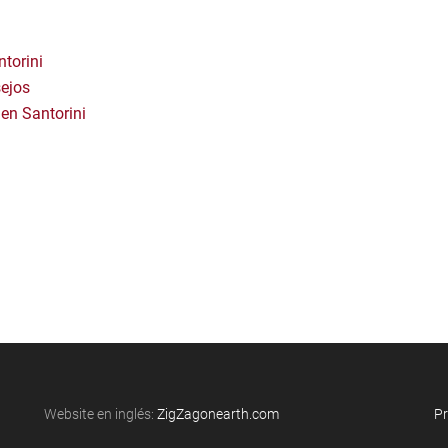
torini
sejos
 en Santorini
Website en inglés:
ZigZagonearth.com
Pr