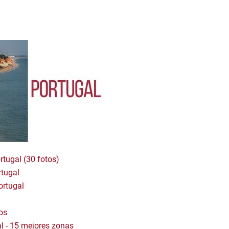
rtugal (30 fotos)
rtugal
ortugal
jos
l - 15 mejores zonas