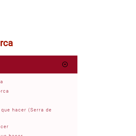
rca
ca
orca
 que hacer (Serra de
acer