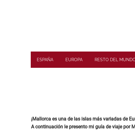
Skip
Skip
Skip
Skip
to
to
to
to
main
secondary
primary
footer
content
menu
sidebar
Planifique
road
ESPAÑA
EUROPA
RESTO DEL MUND
trips
inolvidables
¡Mallorca es una de las islas más variadas de Eu
A continuación le presento mi guía de viaje por Ma