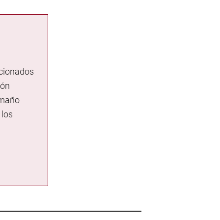
ccionados
ión
amaño
 los