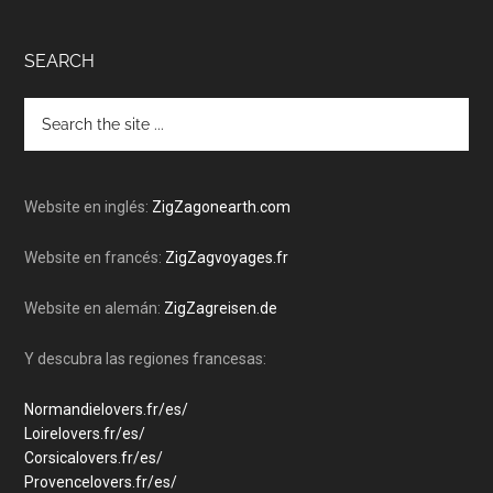
Footer
SEARCH
Hola, ¡soy Claire!
Search
the
Me apasiona la increíble naturaleza de nuestro
site
planeta y mi especialidad es la ingeniería de
...
contenidos (simplificar/organizar la información).
Website en inglés:
ZigZagonearth.com
Con las Guías de Road Trips ZigZag, he encontrado
una forma de combinar ambas cosas y ayudarle a
Website en francés:
ZigZagvoyages.fr
planificar los viajes de sus sueños.
Website en alemán:
ZigZagreisen.de
Disculpe de antemano cualquier error de lenguaje. El
español es mi cuarta lengua.
Y descubra las regiones francesas:
Normandielovers.fr/es/
Loirelovers.fr/es/
Corsicalovers.fr/es/
Provencelovers.fr/es/