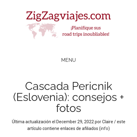
Skip
Skip
Skip
Skip
to
to
to
to
main
secondary
primary
footer
content
menu
sidebar
ZigZag Viajes
Planifique
road
MENU
trips
inolvidables
Cascada Pericnik
(Eslovenia): consejos +
fotos
Última actualización el
December 29, 2022
por
Claire
/ este
artículo contiene enlaces de afiliados (
info
)