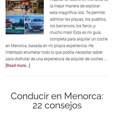
la mejor manera de explorar
esta magnífica isla. Te permite
admirar las playas, los pueblos,
los barrancos, los faros ¡y
mucho más! Esta es mi guía
completa para alquilar un coche
en Menorca, basada en mi propia experiencia: He
intentado enumerar todo lo que podría necesitar saber
para disfrutar de una experiencia de alquiler de coches …
about
[Read more...]
Alquilar
un
coche
en
Conducir en Menorca:
Menorca
22 consejos
(2025):
todos