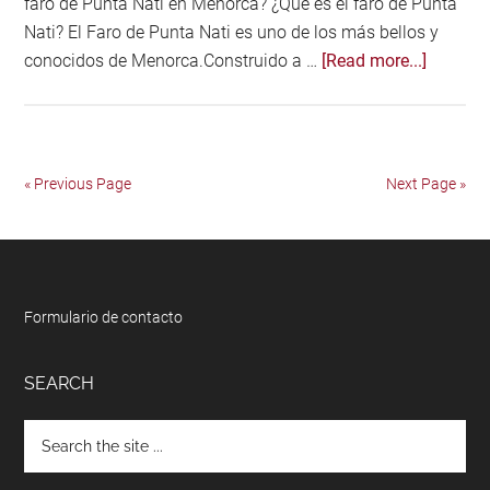
faro de Punta Nati en Menorca? ¿Qué es el faro de Punta
Nati? El Faro de Punta Nati es uno de los más bellos y
about
conocidos de Menorca.Construido a …
[Read more...]
Visitare
el
faro
de
« Previous Page
Next Page »
Punta
Nati
en
Menorc
Footer
(+
Formulario de contacto
fotos)
SEARCH
Search
the
site