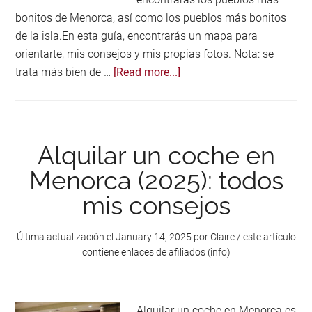
bonitos de Menorca, así como los pueblos más bonitos
de la isla.En esta guía, encontrarás un mapa para
orientarte, mis consejos y mis propias fotos. Nota: se
about
trata más bien de …
[Read more...]
15
mejores
pueblos
(y
Alquilar un coche en
ciudades)
Menorca (2025): todos
de
mis consejos
Menorca
Última actualización el
January 14, 2025
por
Claire
/ este artículo
contiene enlaces de afiliados (
info
)
Alquilar un coche en Menorca es