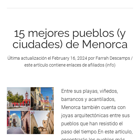
Binibeca
(Minorque)
:
accès,
15 mejores pueblos (y
plage,
ciudades) de Menorca
conseils
Última actualización el
February 16, 2024
por
Farrah Descamps
/
este artículo contiene enlaces de afiliados (
info
)
Entre sus playas, viñedos,
barrancos y acantilados,
Menorca también cuenta con
joyas arquitectónicas entre sus
pueblos que han resistido el
paso del tiempo.En este artículo,
encontrarás los pueblos más