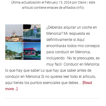
Última actualización el
February 13, 2024
por
Claire
/ este
mis
artículo contiene enlaces de afiliados (
info
)
consejos
¿Deberías alquilar un coche en
Menorca? Mi respuesta es
definitivamente sí.Aquí
encontrarás todos mis consejos
para conducir en Menorca,
incluyendo : No te preocupes, es
muy fácil. Conducir en Menorca:
lo que hay que saber Lo que hay que saber antes de
conducir en Menorca Si no quieres leer todo el artículo,
aquí tienes los puntos esenciales que debes …
[Read
about
more...]
Conducir
en