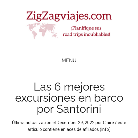
Skip
Skip
Skip
Skip
to
to
to
to
main
secondary
primary
footer
content
menu
sidebar
ZigZag Viajes
Planifique
road
MENU
trips
inolvidables
Las 6 mejores
excursiones en barco
por Santorini
Última actualización el
December 29, 2022
por
Claire
/ este
artículo contiene enlaces de afiliados (
info
)