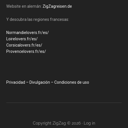
Website en alemán:
ZigZagreisen.de
Disculpe de antemano cualquier error de lenguaje. El
español es mi cuarta lengua.
Y descubra las regiones francesas:
Normandielovers.fr/es/
Loirelovers.fr/es/
Corsicalovers.fr/es/
Provencelovers.fr/es/
Privacidad – Divulgación – Condiciones de uso
Copyright ZigZag © 2026 ·
Log in