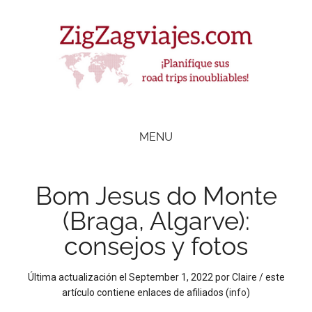
Skip
Skip
Skip
Skip
to
to
to
to
main
secondary
primary
footer
content
menu
sidebar
ZigZag Viajes
Planifique
road
MENU
trips
inolvidables
Bom Jesus do Monte
(Braga, Algarve):
consejos y fotos
Última actualización el
September 1, 2022
por
Claire
/ este
artículo contiene enlaces de afiliados (
info
)