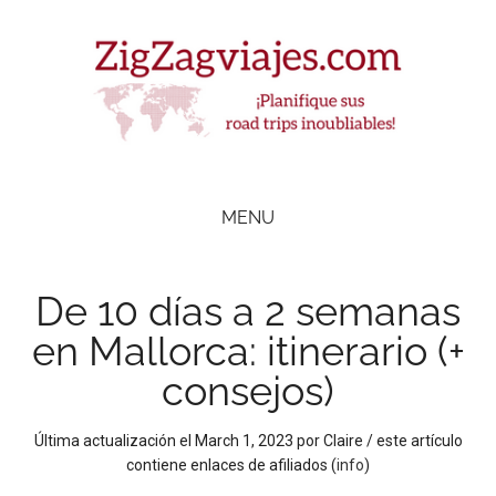
Skip
Skip
Skip
Skip
to
to
to
to
main
secondary
primary
footer
content
menu
sidebar
ZigZag Viajes
Planifique
road
MENU
trips
inolvidables
De 10 días a 2 semanas
en Mallorca: itinerario (+
consejos)
Última actualización el
March 1, 2023
por
Claire
/ este artículo
contiene enlaces de afiliados (
info
)