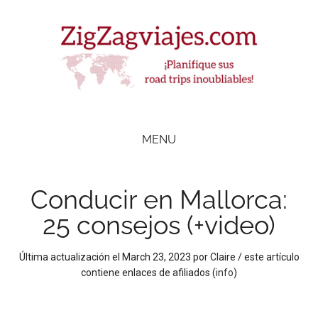
Skip
Skip
Skip
Skip
to
to
to
to
main
secondary
primary
footer
content
menu
sidebar
ZigZag Viajes
Planifique
road
MENU
trips
inolvidables
Conducir en Mallorca:
25 consejos (+video)
Última actualización el
March 23, 2023
por
Claire
/ este artículo
contiene enlaces de afiliados (
info
)