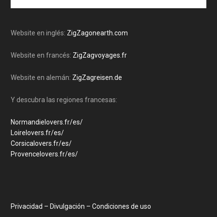
the
Me apasiona la increíble naturaleza de nuestro
site
planeta y mi especialidad es la ingeniería de
...
contenidos (simplificar/organizar la información).
Website en inglés:
ZigZagonearth.com
Con las Guías de Road Trips ZigZag, he encontrado
una forma de combinar ambas cosas y ayudarle a
Website en francés:
ZigZagvoyages.fr
planificar los viajes de sus sueños.
Website en alemán:
ZigZagreisen.de
Disculpe de antemano cualquier error de lenguaje. El
español es mi cuarta lengua.
Y descubra las regiones francesas:
Normandielovers.fr/es/
Loirelovers.fr/es/
Corsicalovers.fr/es/
Provencelovers.fr/es/
Privacidad – Divulgación – Condiciones de uso