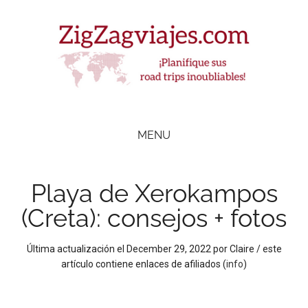
Skip
Skip
Skip
Skip
to
to
to
to
main
secondary
primary
footer
content
menu
sidebar
ZigZag Viajes
Planifique
road
MENU
trips
inolvidables
Playa de Xerokampos
(Creta): consejos + fotos
Última actualización el
December 29, 2022
por
Claire
/ este
artículo contiene enlaces de afiliados (
info
)