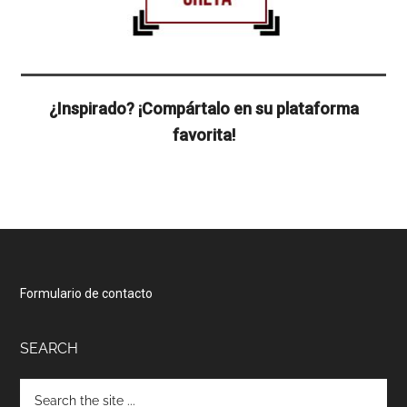
¿Inspirado? ¡Compártalo en su plataforma
favorita!
Footer
Formulario de contacto
SEARCH
Hola, ¡soy Claire!
Search