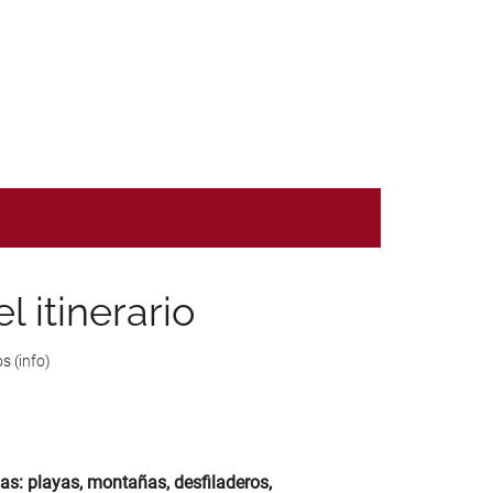
es
l itinerario
s (
info
)
gas: playas, montañas, desfiladeros,