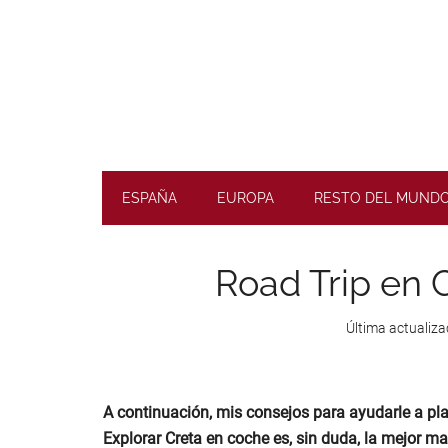
Skip
Skip
Skip
Skip
to
to
to
to
main
secondary
primary
footer
content
menu
sidebar
Planifique
road
ESPAÑA
EUROPA
RESTO DEL MUND
trips
inolvidables
Road Trip en C
Última actualiza
A continuación, mis consejos para ayudarle a plan
Explorar Creta en coche es, sin duda, la mejor ma