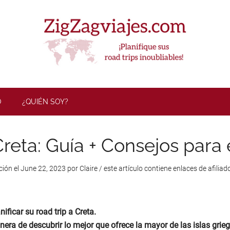
ZigZag Viaj
O
¿QUIÉN SOY?
reta: Guía + Consejos para e
ción el
June 22, 2023
por
Claire
/ este artículo contiene enlaces de afiliado
ificar su road trip a Creta.
nera de descubrir lo mejor que ofrece la mayor de las islas grie