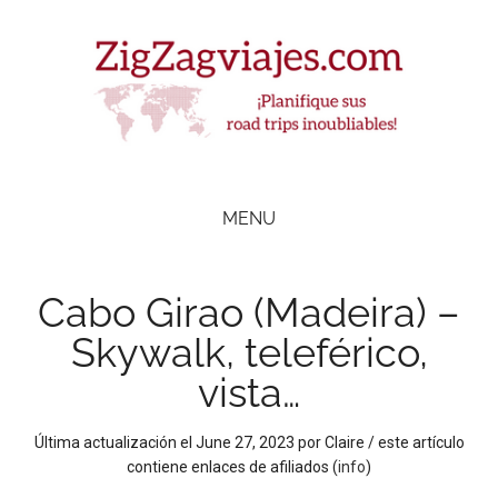
Skip
Skip
Skip
Skip
to
to
to
to
main
secondary
primary
footer
content
menu
sidebar
ZigZag Viajes
Planifique
road
MENU
trips
inolvidables
Cabo Girao (Madeira) –
Skywalk, teleférico,
vista…
Última actualización el
June 27, 2023
por
Claire
/ este artículo
contiene enlaces de afiliados (
info
)