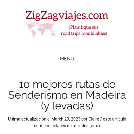
Skip
Skip
Skip
Skip
to
to
to
to
main
secondary
primary
footer
content
menu
sidebar
ZigZag Viajes
Planifique
road
MENU
trips
inolvidables
10 mejores rutas de
Senderismo en Madeira
(y levadas)
Última actualización el
March 23, 2023
por
Claire
/ este artículo
contiene enlaces de afiliados (
info
)