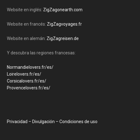
...
contenidos (simplificar/organizar la información).
Website en inglés:
ZigZagonearth.com
Con las Guías de Road Trips ZigZag, he encontrado
una forma de combinar ambas cosas y ayudarle a
Website en francés:
ZigZagvoyages.fr
planificar los viajes de sus sueños.
Website en alemán:
ZigZagreisen.de
Disculpe de antemano cualquier error de lenguaje. El
español es mi cuarta lengua.
Y descubra las regiones francesas:
Normandielovers.fr/es/
Loirelovers.fr/es/
Corsicalovers.fr/es/
Provencelovers.fr/es/
Privacidad – Divulgación – Condiciones de uso