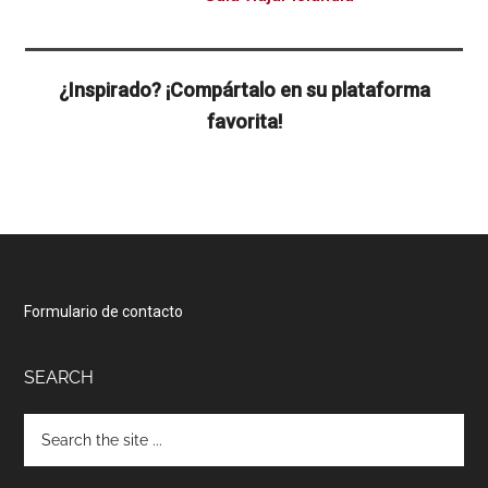
¿Inspirado? ¡Compártalo en su plataforma
favorita!
Footer
Formulario de contacto
SEARCH
Hola, ¡soy Claire!
Search
the
Me apasiona la increíble naturaleza de nuestro
site
planeta y mi especialidad es la ingeniería de