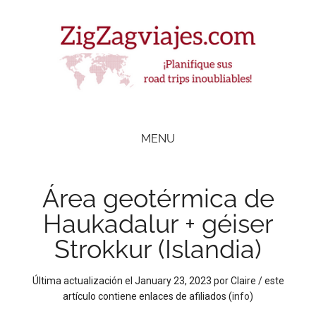
Skip
Skip
Skip
Skip
to
to
to
to
main
secondary
primary
footer
content
menu
sidebar
ZigZag Viajes
Planifique
road
MENU
trips
inolvidables
Área geotérmica de
Haukadalur + géiser
Strokkur (Islandia)
Última actualización el
January 23, 2023
por
Claire
/ este
artículo contiene enlaces de afiliados (
info
)