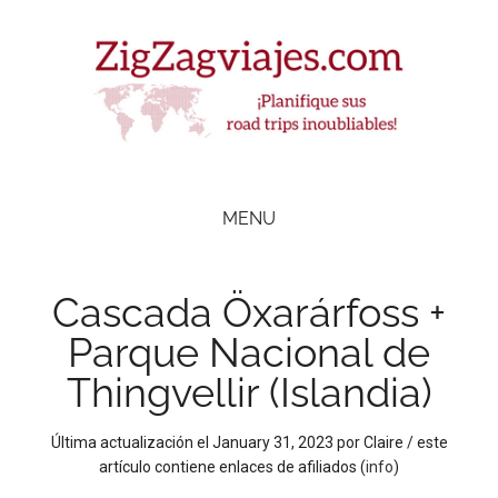
Skip
Skip
Skip
Skip
to
to
to
to
main
secondary
primary
footer
content
menu
sidebar
ZigZag Viajes
Planifique
road
MENU
trips
inolvidables
Cascada Öxarárfoss +
Parque Nacional de
Thingvellir (Islandia)
Última actualización el
January 31, 2023
por
Claire
/ este
artículo contiene enlaces de afiliados (
info
)