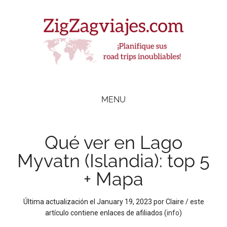
Skip
Skip
Skip
Skip
to
to
to
to
main
secondary
primary
footer
content
menu
sidebar
ZigZag Viajes
Planifique
road
MENU
trips
inolvidables
Qué ver en Lago
Myvatn (Islandia): top 5
+ Mapa
Última actualización el
January 19, 2023
por
Claire
/ este
artículo contiene enlaces de afiliados (
info
)