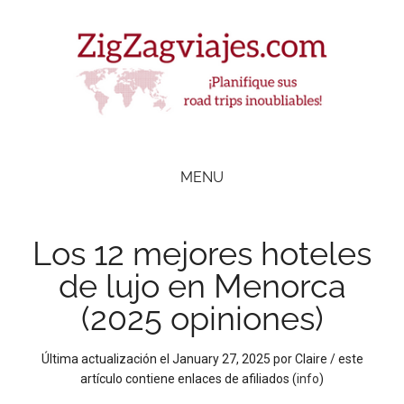
Skip
Skip
Skip
Skip
to
to
to
to
main
secondary
primary
footer
content
menu
sidebar
ZigZag Viajes
Planifique
road
MENU
trips
inolvidables
Los 12 mejores hoteles
de lujo en Menorca
(2025 opiniones)
Última actualización el
January 27, 2025
por
Claire
/ este
artículo contiene enlaces de afiliados (
info
)