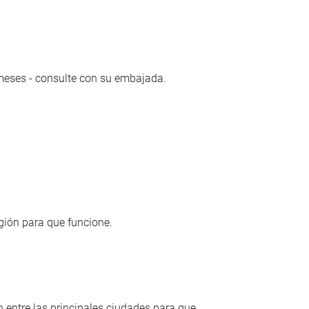
 meses - consulte con su embajada.
gión para que funcione.
n entre las principales ciudades para que