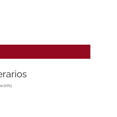
es
erarios
s (
info
)