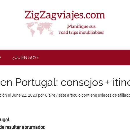
ZigZag Viaj
O
¿QUIÉN SOY?
en Portugal: consejos + itin
ción el
June 22, 2023
por
Claire
/ este artículo contiene enlaces de afiliado
tugal.
ede resultar abrumador.