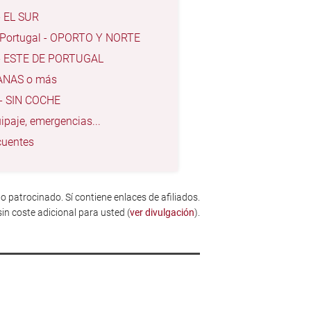
 - EL SUR
en Portugal - OPORTO Y NORTE
al - ESTE DE PORTUGAL
EMANAS o más
l - SIN COCHE
paje, emergencias...
cuentes
o patrocinado. Sí contiene enlaces de afiliados.
sin coste adicional para usted (
ver divulgación
).