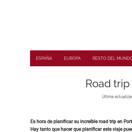
Skip
Skip
Skip
Skip
to
to
to
to
main
secondary
primary
footer
content
menu
sidebar
Planifique
road
ESPAÑA
EUROPA
RESTO DEL MUND
trips
inolvidables
Road trip 
Última actualiza
Es hora de planificar su increíble road trip en Por
Hay tanto que hacer que planificar este viaje pu